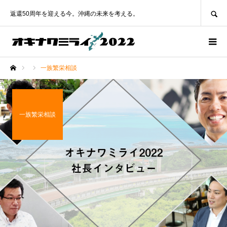
SEARCH
返還50周年を迎える今。沖縄の未来を考える。
一族繁栄相談
ホーム
一族繁栄相談