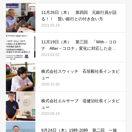
11月26日（木） 第四回 元銀行員が語
る！！ 賢い銀行との付き合い方
2021.03.19
11月19日（木） 第三回 「With－コロ
ナ After－コロナ」変化に対応した企業
だけが生き残れる時代
2021.02.02
株式会社スウィッチ 石垣毅社長インタビ
ュー
2020.10.30
株式会社エルサーブ 堤健治社長インタビ
ュー
2020.09.18
9月24日（木）19時‐20時 第二回 一族