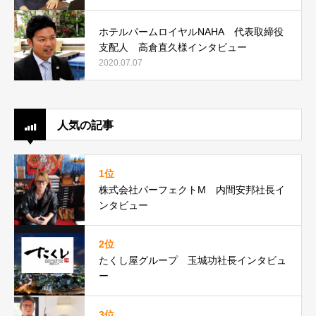
ホテルパームロイヤルNAHA 代表取締役
支配人 高倉直久様インタビュー
2020.07.07
人気の記事
1位
株式会社パーフェクトM 内間安邦社長イ
ンタビュー
2位
たくし屋グループ 玉城功社長インタビュ
ー
3位