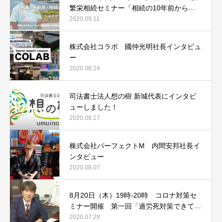
繁栄相続セミナー「相続の10年前からや
るべき3つの事とは！？」
2020.09.11
株式会社コラボ 國仲光明社長インタビュ
ー
2020.08.24
司法書士法人想の樹 新城代表にインタビ
ューしました！
2020.08.17
株式会社パーフェクトM 内間安邦社長イ
ンタビュー
2020.08.07
8月20日（木）19時-20時 コロナ対策セ
ミナー開催 第一回「過労死対策できてい
ますか？その時会社は守れません！」
2020.07.28