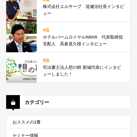
株式会社エルサーブ 堤健治社長インタビ
ュー
4位
ホテルパームロイヤルNAHA 代表取締役
支配人 高倉直久様インタビュー
5位
司法書士法人想の樹 新城代表にインタビ
ューしました！
カテゴリー
おススメの1冊
セミナー情報