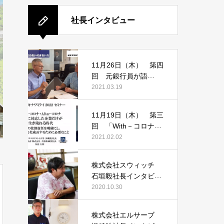
社長インタビュー
11月26日（木） 第四
回 元銀行員が語
る！！ 賢い銀行との
2021.03.19
付き合い方
11月19日（木） 第三
回 「With－コロナ
After－コロナ」変化に
2021.02.02
対応した企業だけが生
き残れる時代
株式会社スウィッチ
石垣毅社長インタビュ
ー
2020.10.30
株式会社エルサーブ