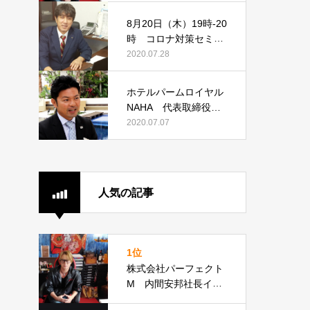
8月20日（木）19時-20
時 コロナ対策セミナ
ー開催 第一回「過労
2020.07.28
死対策できています
か？その時会社は守れ
ホテルパームロイヤル
ません！」
NAHA 代表取締役支
配人 高倉直久様イン
2020.07.07
タビュー
人気の記事
1位
株式会社パーフェクト
M 内間安邦社長イン
タビュー