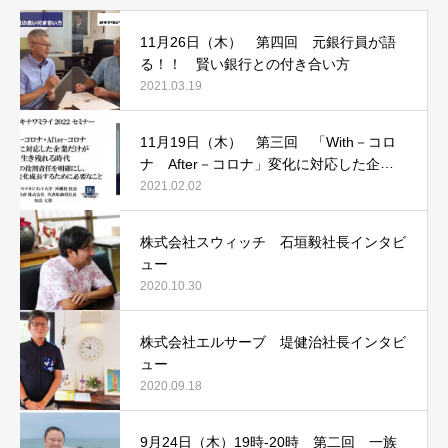
11月26日（木） 第四回 元銀行員が語
る！！ 賢い銀行との付き合い方
2021.03.19
11月19日（木） 第三回 「With－コロ
ナ After－コロナ」変化に対応した企業
だけが生き残れる時代
2021.02.02
株式会社スウィッチ 石垣毅社長インタビ
ュー
2020.10.30
株式会社エルサーブ 堤健治社長インタビ
ュー
2020.09.18
9月24日（木）19時‐20時 第二回 一族