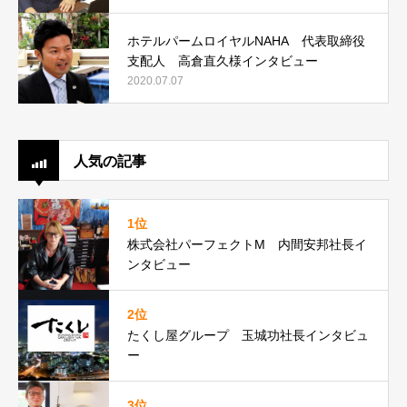
ホテルパームロイヤルNAHA 代表取締役
支配人 高倉直久様インタビュー
2020.07.07
人気の記事
1位
株式会社パーフェクトM 内間安邦社長イ
ンタビュー
2位
たくし屋グループ 玉城功社長インタビュ
ー
3位