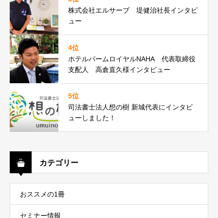
株式会社エルサーブ 堤健治社長インタビ
ュー
4位
ホテルパームロイヤルNAHA 代表取締役
支配人 高倉直久様インタビュー
5位
司法書士法人想の樹 新城代表にインタビ
ューしました！
カテゴリー
おススメの1冊
セミナー情報