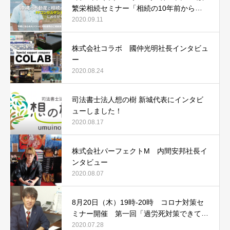
繁栄相続セミナー「相続の10年前からや
るべき3つの事とは！？」
2020.09.11
株式会社コラボ 國仲光明社長インタビュ
ー
2020.08.24
司法書士法人想の樹 新城代表にインタビ
ューしました！
2020.08.17
株式会社パーフェクトM 内間安邦社長イ
ンタビュー
2020.08.07
8月20日（木）19時-20時 コロナ対策セ
ミナー開催 第一回「過労死対策できてい
ますか？その時会社は守れません！」
2020.07.28