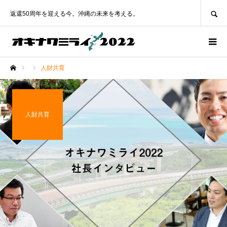
SEARCH
返還50周年を迎える今。沖縄の未来を考える。
人財共育
ホーム
人財共育