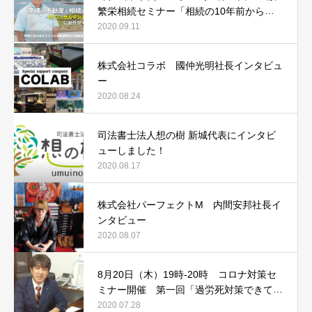
繁栄相続セミナー「相続の10年前からや
るべき3つの事とは！？」
2020.09.11
株式会社コラボ 國仲光明社長インタビュ
ー
2020.08.24
司法書士法人想の樹 新城代表にインタビ
ューしました！
2020.08.17
株式会社パーフェクトM 内間安邦社長イ
ンタビュー
2020.08.07
8月20日（木）19時-20時 コロナ対策セ
ミナー開催 第一回「過労死対策できてい
ますか？その時会社は守れません！」
2020.07.28