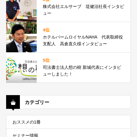
株式会社エルサーブ 堤健治社長インタビ
ュー
4位
ホテルパームロイヤルNAHA 代表取締役
支配人 高倉直久様インタビュー
5位
司法書士法人想の樹 新城代表にインタビ
ューしました！
カテゴリー
おススメの1冊
セミナー情報