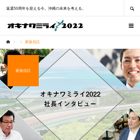
SEARCH
返還50周年を迎える今。沖縄の未来を考える。
家族信託
ホーム
家族信託