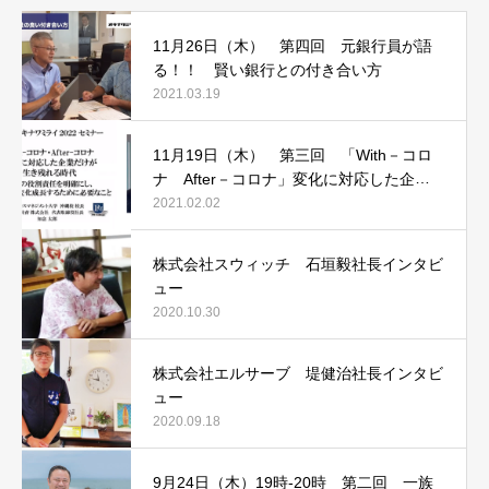
11月26日（木） 第四回 元銀行員が語
る！！ 賢い銀行との付き合い方
2021.03.19
11月19日（木） 第三回 「With－コロ
ナ After－コロナ」変化に対応した企業
だけが生き残れる時代
2021.02.02
株式会社スウィッチ 石垣毅社長インタビ
ュー
2020.10.30
株式会社エルサーブ 堤健治社長インタビ
ュー
2020.09.18
9月24日（木）19時‐20時 第二回 一族