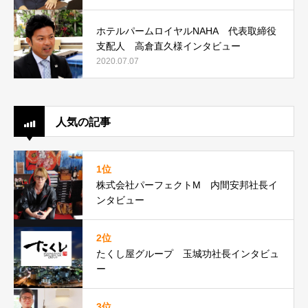
ホテルパームロイヤルNAHA 代表取締役
支配人 高倉直久様インタビュー
2020.07.07
人気の記事
1位
株式会社パーフェクトM 内間安邦社長イ
ンタビュー
2位
たくし屋グループ 玉城功社長インタビュ
ー
3位