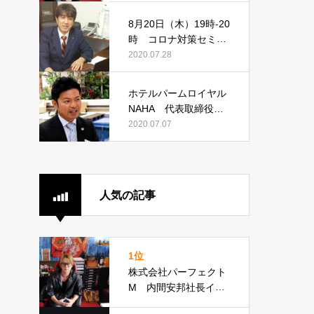
8月20日（木）19時-20
時 コロナ対策セミナ
ー開催 第一回「過労
2020.07.28
死対策できています
か？その時会社は守れ
ホテルパームロイヤル
ません！」
NAHA 代表取締役支
配人 高倉直久様イン
2020.07.07
タビュー
人気の記事
1位
株式会社パーフェクト
M 内間安邦社長イン
タビュー