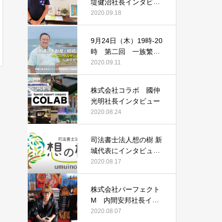
堤健治社長インタビュ
ー
2020.09.18
9月24日（木）19時‐20
時 第二回 一族繁栄
相続セミナー「相続の
2020.09.11
10年前からやるべき3
つの事とは！？」
株式会社コラボ 國仲
光明社長インタビュー
2020.08.24
司法書士法人想の樹 新
城代表にインタビュー
しました！
2020.08.17
株式会社パーフェクト
M 内間安邦社長イン
タビュー
2020.08.07