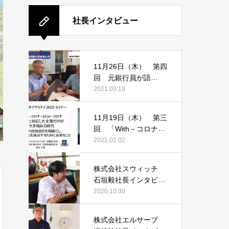
社長インタビュー
11月26日（木） 第四
回 元銀行員が語
る！！ 賢い銀行との
2021.03.19
付き合い方
11月19日（木） 第三
回 「With－コロナ
After－コロナ」変化に
2021.02.02
対応した企業だけが生
き残れる時代
株式会社スウィッチ
石垣毅社長インタビュ
ー
2020.10.30
株式会社エルサーブ