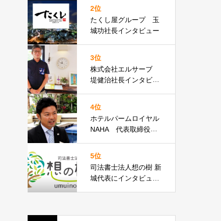
2位
たくし屋グループ 玉
城功社長インタビュー
3位
株式会社エルサーブ
堤健治社長インタビュ
ー
4位
ホテルパームロイヤル
NAHA 代表取締役支
配人 高倉直久様イン
タビュー
5位
司法書士法人想の樹 新
城代表にインタビュー
しました！