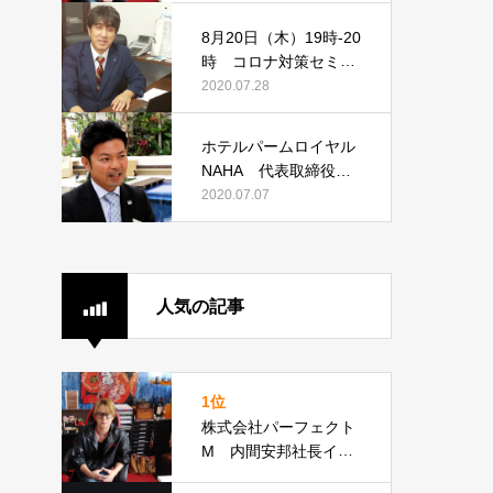
8月20日（木）19時-20
時 コロナ対策セミナ
ー開催 第一回「過労
2020.07.28
死対策できています
か？その時会社は守れ
ホテルパームロイヤル
ません！」
NAHA 代表取締役支
配人 高倉直久様イン
2020.07.07
タビュー
人気の記事
1位
株式会社パーフェクト
M 内間安邦社長イン
タビュー