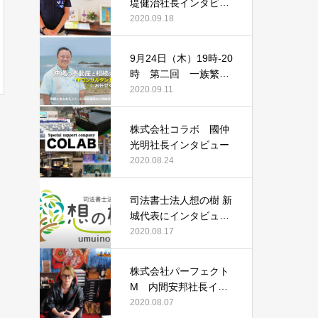
堤健治社長インタビュ
ー
2020.09.18
9月24日（木）19時‐20
時 第二回 一族繁栄
相続セミナー「相続の
2020.09.11
10年前からやるべき3
つの事とは！？」
株式会社コラボ 國仲
光明社長インタビュー
2020.08.24
司法書士法人想の樹 新
城代表にインタビュー
しました！
2020.08.17
株式会社パーフェクト
M 内間安邦社長イン
タビュー
2020.08.07