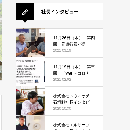
社長インタビュー
11月26日（木） 第四
回 元銀行員が語
る！！ 賢い銀行との
2021.03.19
付き合い方
11月19日（木） 第三
回 「With－コロナ
After－コロナ」変化に
2021.02.02
対応した企業だけが生
き残れる時代
株式会社スウィッチ
石垣毅社長インタビュ
ー
2020.10.30
株式会社エルサーブ