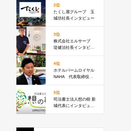
2位
たくし屋グループ 玉
城功社長インタビュー
3位
株式会社エルサーブ
堤健治社長インタビュ
ー
4位
ホテルパームロイヤル
NAHA 代表取締役支
配人 高倉直久様イン
タビュー
5位
司法書士法人想の樹 新
城代表にインタビュー
しました！