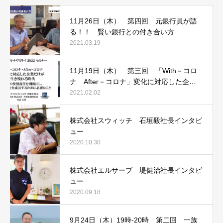
11月26日（木） 第四回 元銀行員が語
る！！ 賢い銀行との付き合い方
2021.03.19
11月19日（木） 第三回 「With－コロ
ナ After－コロナ」変化に対応した企業
だけが生き残れる時代
2021.02.02
株式会社スウィッチ 石垣毅社長インタビ
ュー
2020.10.30
株式会社エルサーブ 堤健治社長インタビ
ュー
2020.09.18
9月24日（木）19時‐20時 第二回 一族