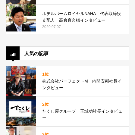
ホテルパームロイヤルNAHA 代表取締役
支配人 高倉直久様インタビュー
2020.07.07
人気の記事
1位
株式会社パーフェクトM 内間安邦社長イ
ンタビュー
2位
たくし屋グループ 玉城功社長インタビュ
ー
3位