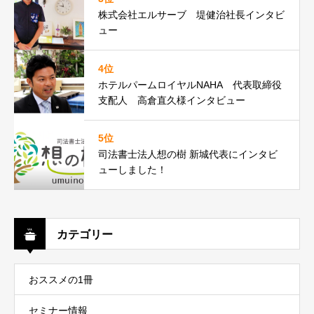
株式会社エルサーブ 堤健治社長インタビ
ュー
4位
ホテルパームロイヤルNAHA 代表取締役
支配人 高倉直久様インタビュー
5位
司法書士法人想の樹 新城代表にインタビ
ューしました！
カテゴリー
おススメの1冊
セミナー情報