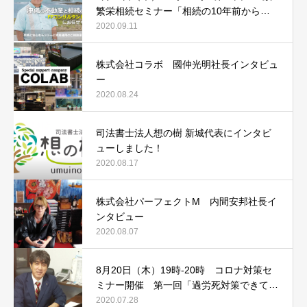
繁栄相続セミナー「相続の10年前からや
るべき3つの事とは！？」
2020.09.11
株式会社コラボ 國仲光明社長インタビュ
ー
2020.08.24
司法書士法人想の樹 新城代表にインタビ
ューしました！
2020.08.17
株式会社パーフェクトM 内間安邦社長イ
ンタビュー
2020.08.07
8月20日（木）19時-20時 コロナ対策セ
ミナー開催 第一回「過労死対策できてい
ますか？その時会社は守れません！」
2020.07.28