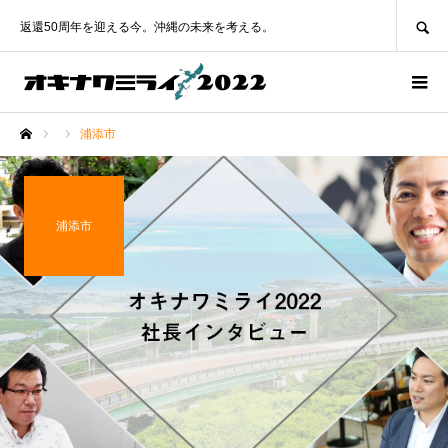
SEARCH
返還50周年を迎える今。沖縄の未来を考える。
浦添市
ホーム
浦添市