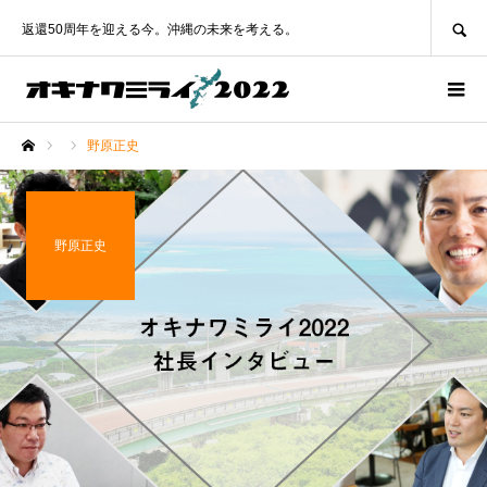
SEARCH
返還50周年を迎える今。沖縄の未来を考える。
野原正史
ホーム
野原正史