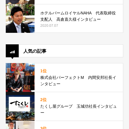
ホテルパームロイヤルNAHA 代表取締役
支配人 高倉直久様インタビュー
2020.07.07
人気の記事
1位
株式会社パーフェクトM 内間安邦社長イ
ンタビュー
2位
たくし屋グループ 玉城功社長インタビュ
ー
3位