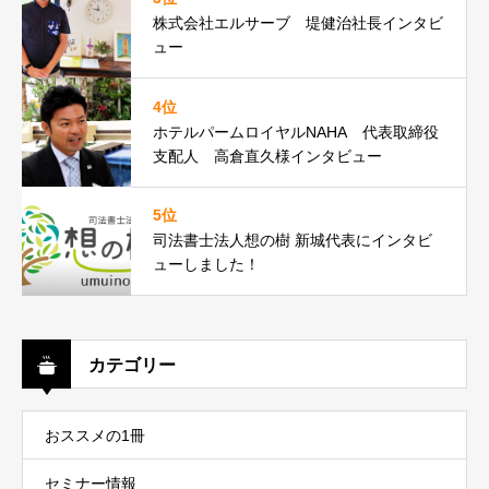
株式会社エルサーブ 堤健治社長インタビ
ュー
4位
ホテルパームロイヤルNAHA 代表取締役
支配人 高倉直久様インタビュー
5位
司法書士法人想の樹 新城代表にインタビ
ューしました！
カテゴリー
おススメの1冊
セミナー情報