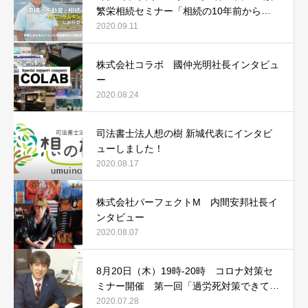
繁栄相続セミナー「相続の10年前からや
るべき3つの事とは！？」
2020.09.11
株式会社コラボ 國仲光明社長インタビュ
ー
2020.08.24
司法書士法人想の樹 新城代表にインタビ
ューしました！
2020.08.17
株式会社パーフェクトM 内間安邦社長イ
ンタビュー
2020.08.07
8月20日（木）19時-20時 コロナ対策セ
ミナー開催 第一回「過労死対策できてい
ますか？その時会社は守れません！」
2020.07.28