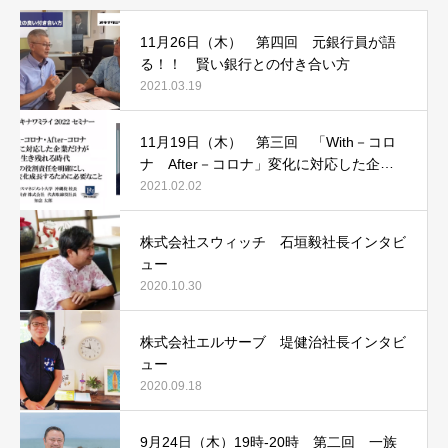
11月26日（木） 第四回 元銀行員が語
る！！ 賢い銀行との付き合い方
2021.03.19
11月19日（木） 第三回 「With－コロ
ナ After－コロナ」変化に対応した企業
だけが生き残れる時代
2021.02.02
株式会社スウィッチ 石垣毅社長インタビ
ュー
2020.10.30
株式会社エルサーブ 堤健治社長インタビ
ュー
2020.09.18
9月24日（木）19時‐20時 第二回 一族