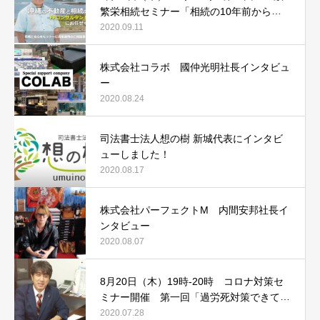
繁栄相続セミナー「相続の10年前からや
るべき3つの事とは！？」
2020.09.11
株式会社コラボ 國仲光明社長インタビュ
ー
2020.08.24
司法書士法人想の樹 新城代表にインタビ
ューしました！
2020.08.17
株式会社パーフェクトM 内間安邦社長イ
ンタビュー
2020.08.07
8月20日（木）19時-20時 コロナ対策セ
ミナー開催 第一回「過労死対策できてい
ますか？その時会社は守れません！」
2020.07.28