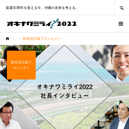
SEARCH
返還50周年を迎える今。沖縄の未来を考える。
飲食店応援プロジェクト
ホーム
飲食店応援プ
ロジェクト