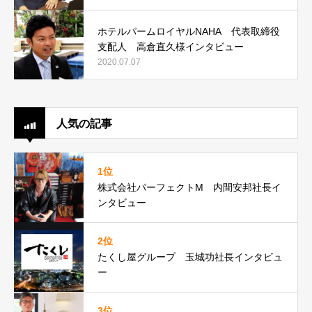
ホテルパームロイヤルNAHA 代表取締役
支配人 高倉直久様インタビュー
2020.07.07
人気の記事
1位
株式会社パーフェクトM 内間安邦社長イ
ンタビュー
2位
たくし屋グループ 玉城功社長インタビュ
ー
3位