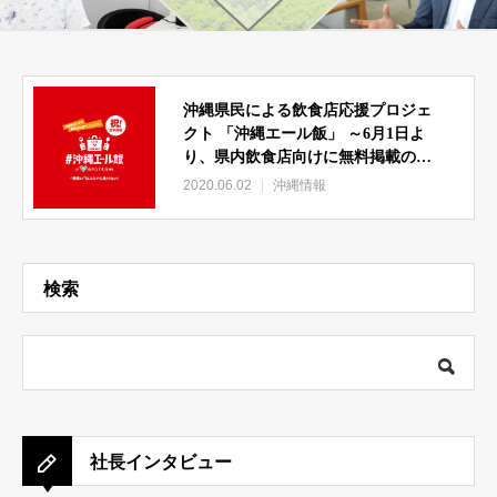
沖縄県民による飲食店応援プロジェ
クト 「沖縄エール飯」 ～6月1日よ
り、県内飲食店向けに無料掲載の受
付を開始～
2020.06.02
沖縄情報
検索
社長インタビュー