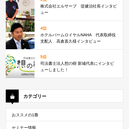
株式会社エルサーブ 堤健治社長インタビ
ュー
4位
ホテルパームロイヤルNAHA 代表取締役
支配人 高倉直久様インタビュー
5位
司法書士法人想の樹 新城代表にインタビ
ューしました！
カテゴリー
おススメの1冊
セミナー情報