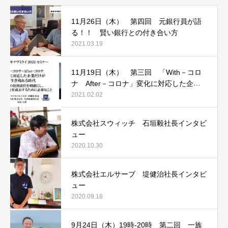
11月26日（木） 第四回 元銀行員が語
る！！ 賢い銀行との付き合い方
2021.03.19
11月19日（木） 第三回 「With－コロ
ナ After－コロナ」変化に対応した企業
だけが生き残れる時代
2021.02.02
株式会社スウィッチ 石垣毅社長インタビ
ュー
2020.10.30
株式会社エルサーブ 堤健治社長インタビ
ュー
2020.09.18
9月24日（木）19時‐20時 第二回 一族