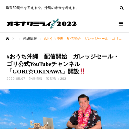
SEARCH
返還50周年を迎える今。沖縄の未来を考える。
沖縄情報
#おうち沖縄 配信開始 ガレッジセール・ゴリ公式YouTubeチャンネル「GORI☆OKINAWA」開設
ホーム
#おうち沖縄 配信開始 ガレッジセール・
ゴリ公式YouTubeチャンネル
「GORI☆OKINAWA」開設
2020.05.07
沖縄情報
閲覧数：202