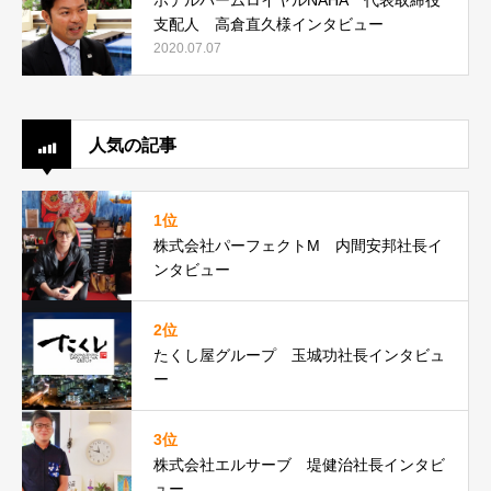
支配人 高倉直久様インタビュー
2020.07.07
人気の記事
1位
株式会社パーフェクトM 内間安邦社長イ
ンタビュー
2位
たくし屋グループ 玉城功社長インタビュ
ー
3位
株式会社エルサーブ 堤健治社長インタビ
ュー