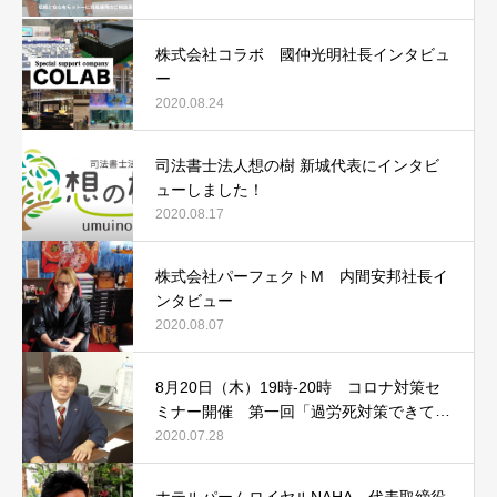
株式会社コラボ 國仲光明社長インタビュ
ー
2020.08.24
司法書士法人想の樹 新城代表にインタビ
ューしました！
2020.08.17
株式会社パーフェクトM 内間安邦社長イ
ンタビュー
2020.08.07
8月20日（木）19時-20時 コロナ対策セ
ミナー開催 第一回「過労死対策できてい
ますか？その時会社は守れません！」
2020.07.28
ホテルパームロイヤルNAHA 代表取締役