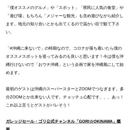
「僕オススメのグルメ」や「スポット」「県民に人気の食堂」や
「遊び場」もちろん「メジャーな観光」も含め遊びながら紹介し
ます。地元の知り合いとかも出てくるので温かい目で観て下さ
い。
「#沖縄に来ないで」の時期なので、コロナが落ち着いたら僕の
オススメスポットを巡ってみるのも良いと思います！今は僕も沖
縄行けないので「おウチ沖縄」という企画で家を沖縄風にして始
めます。
最初のゲストは沖縄のスーパースターとZOOMでつなぎます。多
分ZOOMとか出来ない人です。チョッチュ心配です、、、あっ！
これ以上言うとゲストがバレそう！
ガレッジセール・ゴリ公式チャンネル「GORI☆OKINAWA」概
要