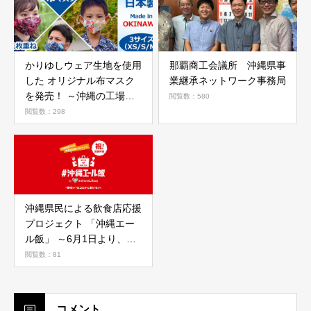
かりゆしウェア生地を使用
那覇商工会議所 沖縄県事
した オリジナル布マスク
業継承ネットワーク事務局
を発売！ ～沖縄の工場で
閲覧数：580
一枚一枚丁寧につくりまし
閲覧数：298
た～
沖縄県民による飲食店応援
プロジェクト 「沖縄エー
ル飯」 ～6月1日より、県
内飲食店向けに無料掲載の
閲覧数：81
受付を開始～
コメント