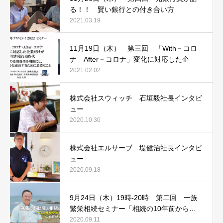
る！！ 賢い銀行との付き合い方
2021.03.19
11月19日（木） 第三回 「With－コロ
ナ After－コロナ」変化に対応した企業
だけが生き残れる時代
2021.02.02
株式会社スウィッチ 石垣毅社長インタビ
ュー
2020.10.30
株式会社エルサーブ 堤健治社長インタビ
ュー
2020.09.18
9月24日（木）19時‐20時 第二回 一族
繁栄相続セミナー「相続の10年前からや
るべき3つの事とは！？」
2020.09.11